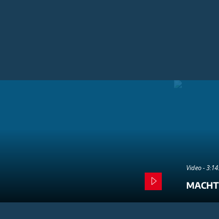
Video - 3:1
MACHT