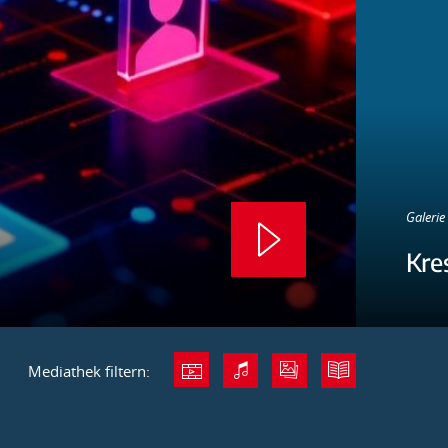
Galerie 
Kre
Mediathek filtern: