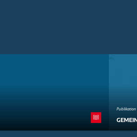
Publikation
GEMEI