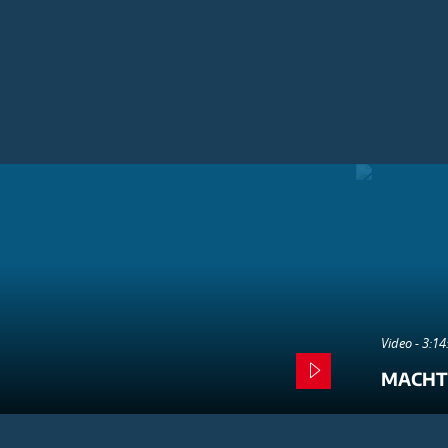
Video - 3:1
MACHT