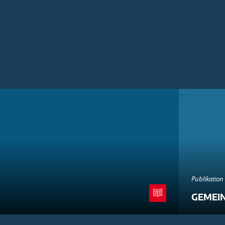
Publikation
GEMEI