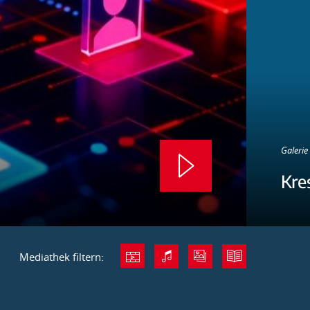
Galerie 
Kre
Mediathek filtern: