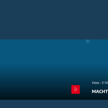
Video - 3:1
MACHT