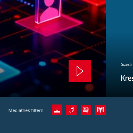
Galerie 
Kre
Mediathek filtern: