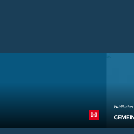
Publikation
GEMEI