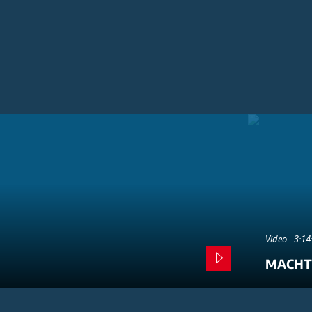
Video - 3:1
MACHT