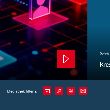
Galerie 
Kre
Mediathek filtern: