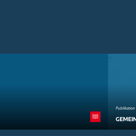
Publikation
GEMEI