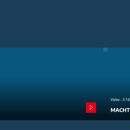
Video - 3:1
MACHT