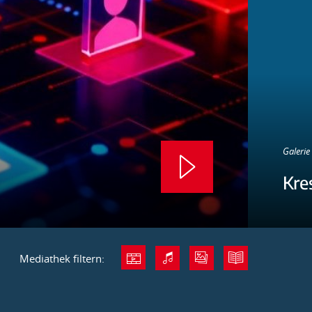
Galerie 
Kre
Mediathek filtern: