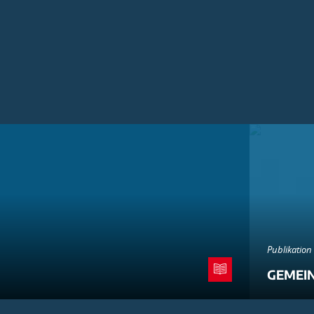
Publikation
GEMEI