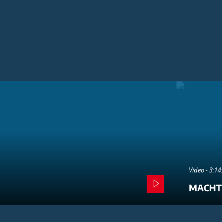
Video - 3:1
MACHT