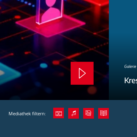
Galerie 
Kre
Mediathek filtern: