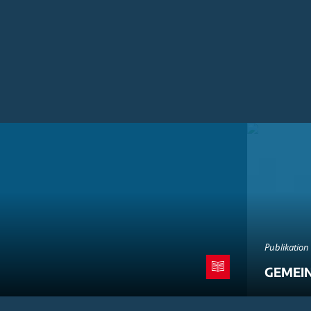
Publikation
GEMEI