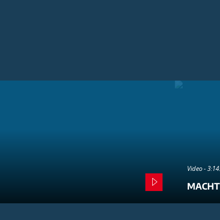
Video - 3:1
MACHT