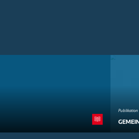
Publikation
GEMEI