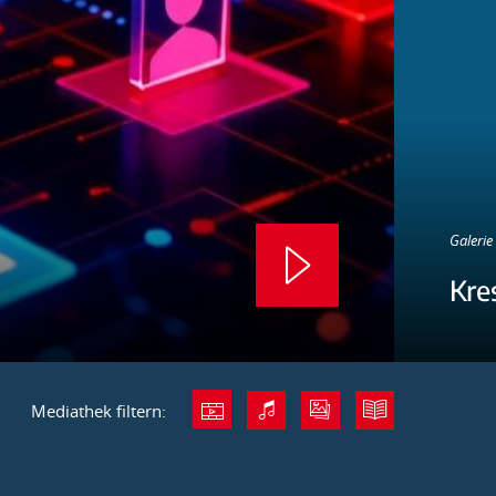
Galerie 
Kre
Mediathek filtern: