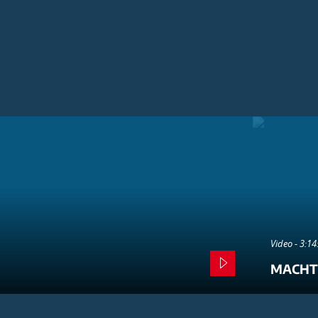
Video - 3:1
MACHT