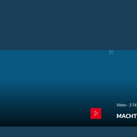
Video - 3:1
MACHT