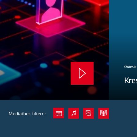
Galerie 
Kre
Mediathek filtern: