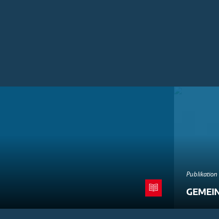
Publikation
GEMEI