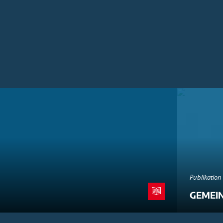
Publikation
GEMEI