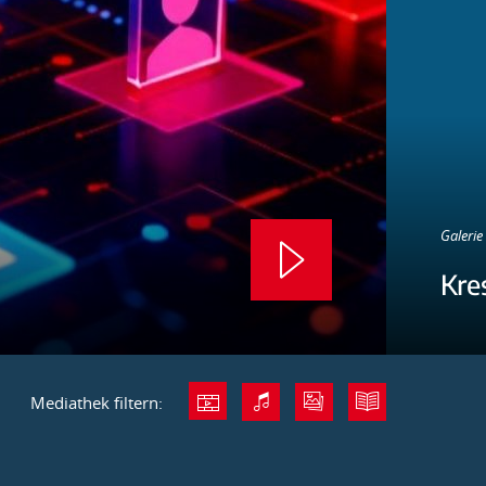
Galerie 
Kre
Mediathek filtern: