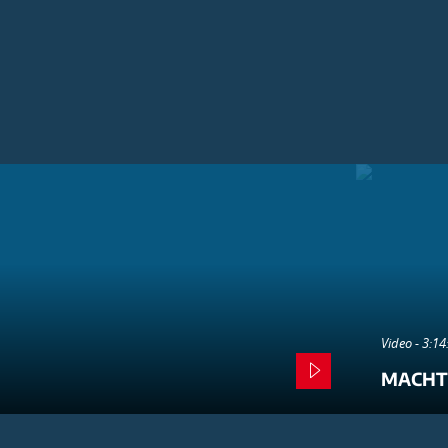
Video - 3:1
MACHT