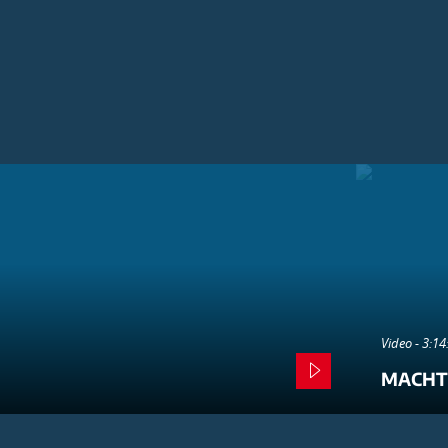
Video - 3:1
MACHT