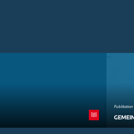
Publikation
GEMEI