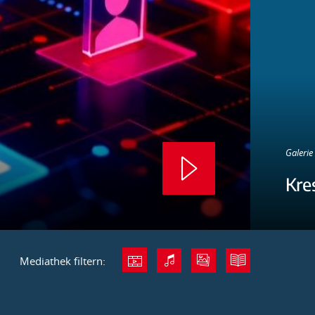
Galerie 
Kre
Mediathek filtern: