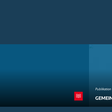
Publikation
GEMEI