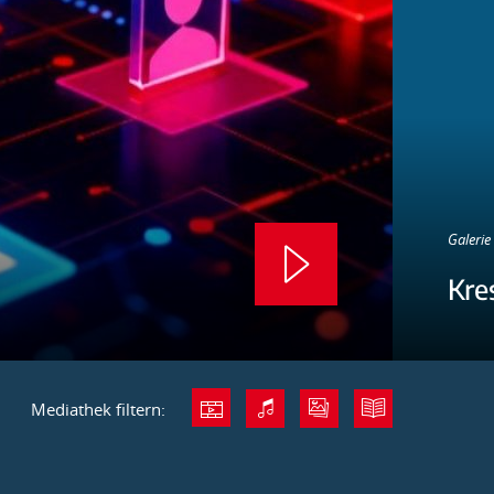
Galerie 
Kre
Mediathek filtern: