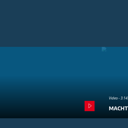
Video - 3:1
MACHT