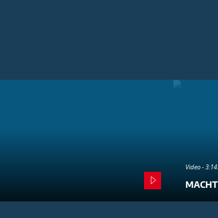
Video - 3:1
MACHT