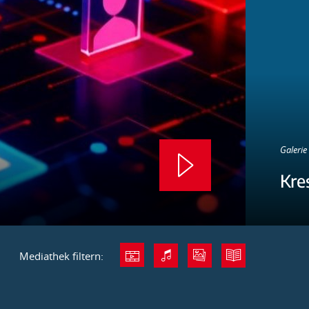
Galerie 
Kre
Mediathek filtern: