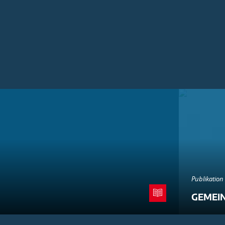
Publikation
GEMEI