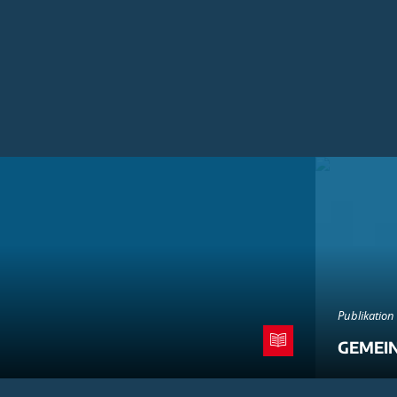
Publikation
GEMEI