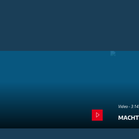
Video - 3:1
MACHT