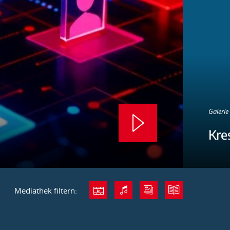
Galerie 
Kre
Mediathek filtern: