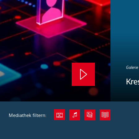
Galerie 
Kre
Mediathek filtern: