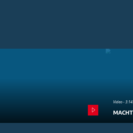
Video - 3:1
MACHT