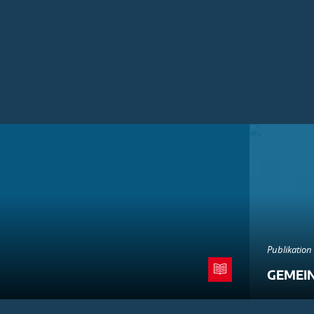
Publikation
GEMEI