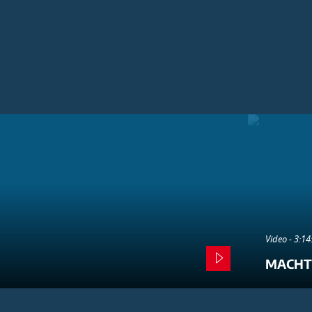
Video - 3:1
MACHT