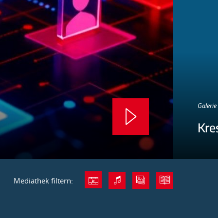
Galerie 
Kre
Mediathek filtern: