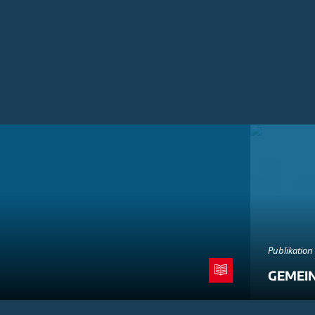
Publikation
GEMEI