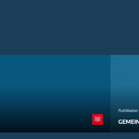
Publikation
GEMEI