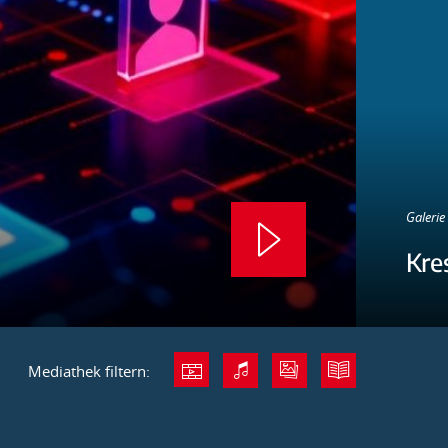
Galerie 
Kre
Mediathek filtern: