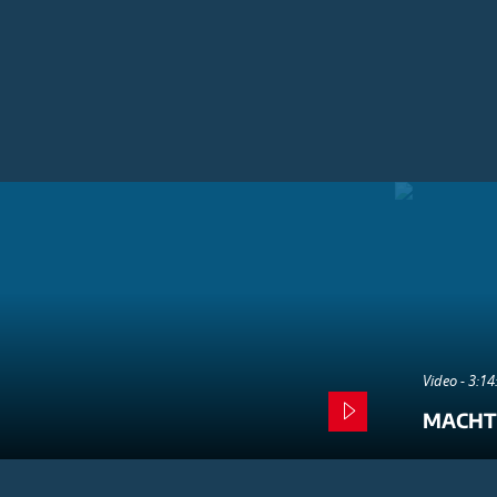
Video - 3:1
MACHT