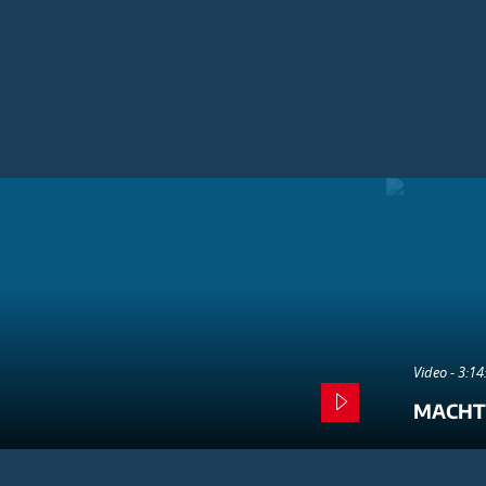
Video - 3:1
MACHT