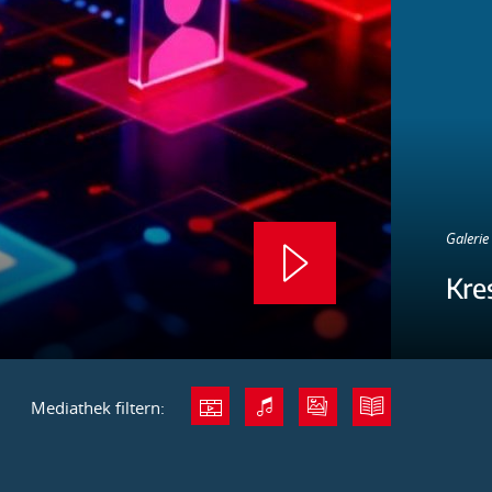
Galerie 
Kre
Mediathek filtern: