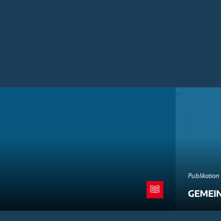
Publikation
GEMEI