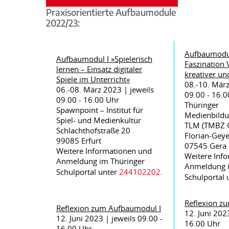
Praxisorientierte Aufbaumodule
2022/23:
Aufbaumodul
Aufbaumodul I »Spielerisch
Faszination 
lernen – Einsatz digitaler
kreativer un
Spiele im Unterricht«
08.-10. März
06.-08. März 2023 | jeweils
09.00 - 16.0
09.00 - 16.00 Uhr
Thüringer
Spawnpoint – Institut für
Medienbildu
Spiel- und Medienkultur
TLM (TMBZ 
Schlachthofstraße 20
Florian-Geye
99085 Erfurt
07545 Gera
Weitere Informationen und
Weitere Inf
Anmeldung im Thüringer
Anmeldung i
Schulportal unter
244102202
.
Schulportal 
Reflexion 
Reflexion zum Aufbaumodul I
12. Juni 202
12. Juni 2023 | jeweils 09.00 -
16.00 Uhr
16.00 Uhr