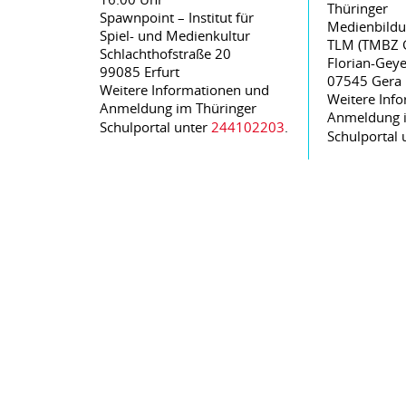
Thüringer
Spawnpoint – Institut für
Medienbildu
Spiel- und Medienkultur
TLM (TMBZ 
Schlachthofstraße 20
Florian-Geye
99085 Erfurt
07545 Gera
Weitere Informationen und
Weitere Inf
Anmeldung im Thüringer
Anmeldung i
Schulportal unter
244102203
.
Schulportal 