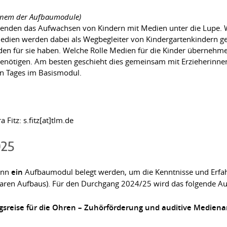
einem der Aufbaumodule)
nden das Aufwachsen von Kindern mit Medien unter die Lupe. 
Medien werden dabei als Wegbegleiter von Kindergartenkindern g
n für sie haben. Welche Rolle Medien für die Kinder übernehmen, 
ötigen. Am besten geschieht dies gemeinsam mit Erzieherinnen,
ten Tages im Basismodul.
itz: s.fitz[at]tlm.de
025
ann
ein
Aufbaumodul belegt werden, um die Kenntnisse und Erfa
aren Aufbaus). Für den Durchgang 2024/25 wird das folgende A
sreise für die Ohren – Zuhörförderung und auditive Medienar