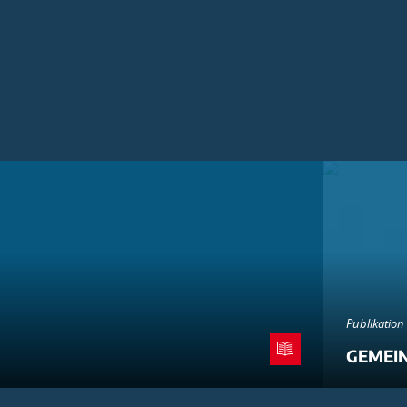
Publikation
GEMEI