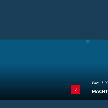
Video - 3:1
MACHT