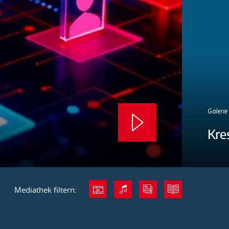
Galerie 
Kre
Mediathek filtern: