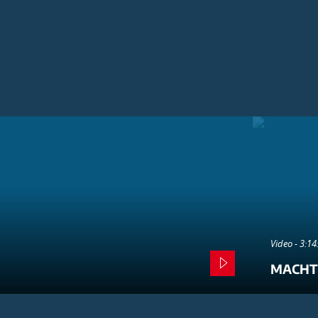
Video - 3:1
MACHT