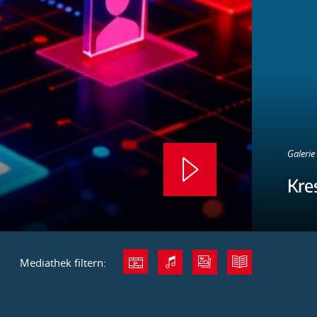
Galerie 
Kre
Mediathek filtern: