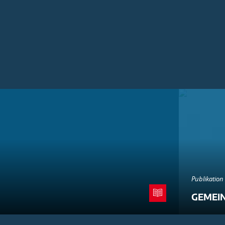
Publikation
GEMEI