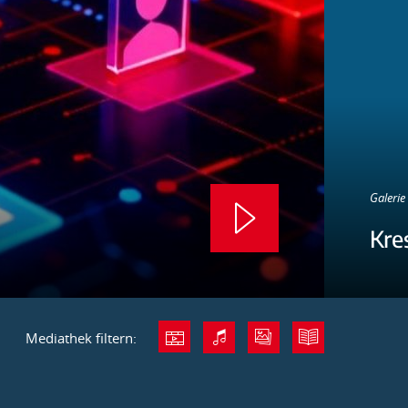
Galerie 
Kre
Mediathek filtern: