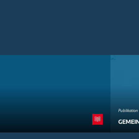
Publikation
GEMEI