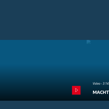
Video - 3:1
MACHT