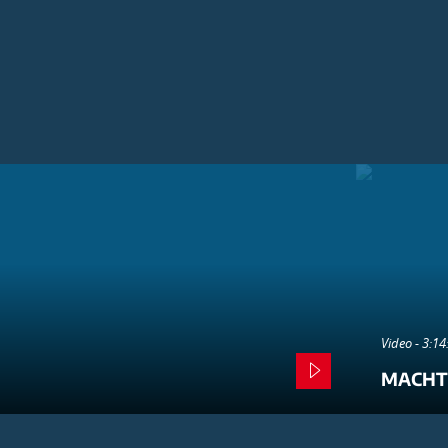
Video - 3:1
MACHT