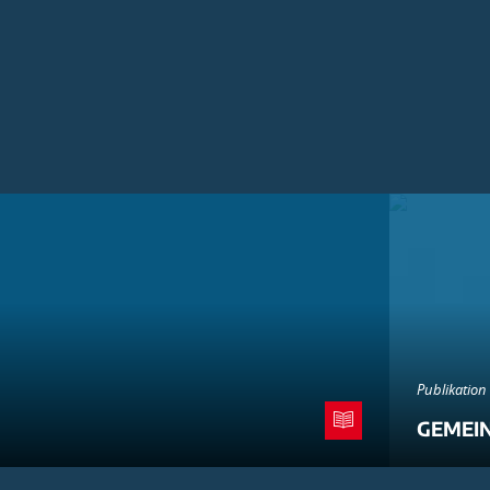
Publikation
GEMEI