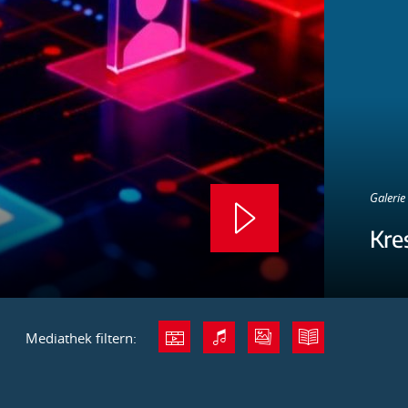
Galerie 
Kre
Mediathek filtern: