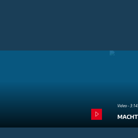
Video - 3:1
MACHT