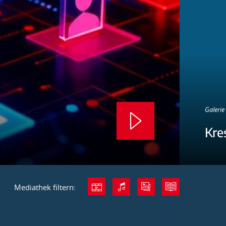
Galerie 
Kre
Mediathek filtern: