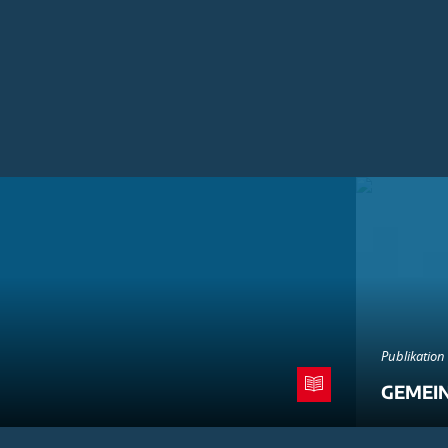
Publikation
GEMEI