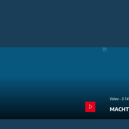
Video - 3:1
MACHT