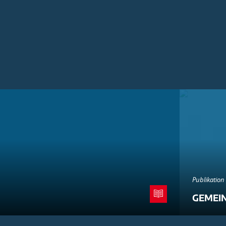
Publikation
GEMEI