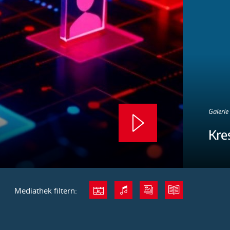
Galerie 
Kre
Mediathek filtern: