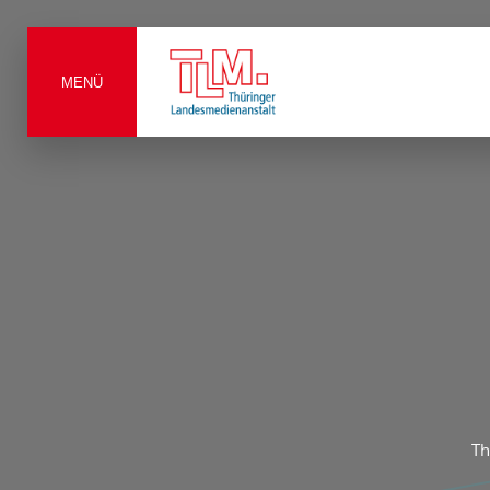
MENÜ
Th