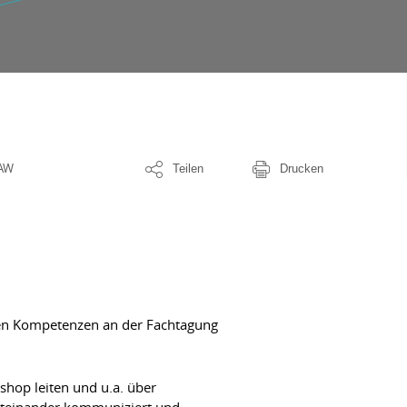
fAW
Teilen
Drucken
ven Kompetenzen an der Fachtagung
hop leiten und u.a. über
iteinander kommuniziert und