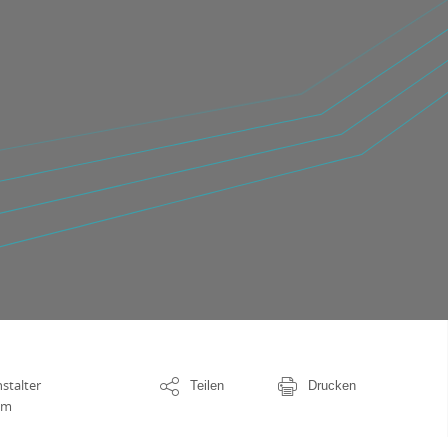
stalter
Teilen
Drucken
em