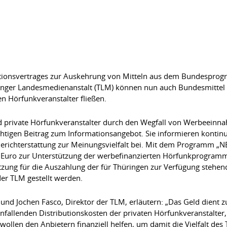
ationsvertrages zur Auskehrung von Mitteln aus dem Bundespr
ringer Landesmedienanstalt (TLM) können nun auch Bundesmittel 
en Hörfunkveranstalter fließen.
 private Hörfunkveranstalter durch den Wegfall von Werbeeinnah
chtigen Beitrag zum Informationsangebot. Sie informieren kontinu
Berichterstattung zur Meinungsvielfalt bei. Mit dem Programm „
Euro zur Unterstützung der werbefinanzierten Hörfunkprogramme 
tzung für die Auszahlung der für Thüringen zur Verfügung stehen
er TLM gestellt werden.
 und Jochen Fasco, Direktor der TLM, erläutern: „Das Geld dient
allenden Distributionskosten der privaten Hörfunkveranstalter, 
ollen den Anbietern finanziell helfen, um damit die Vielfalt de