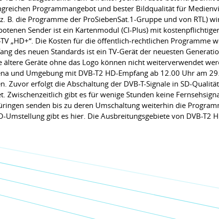
eichen Programmangebot und bester Bildqualität für Medienvielf
(z. B. die Programme der ProSiebenSat.1-Gruppe und von RTL) wir
otenen Sender ist ein Kartenmodul (CI-Plus) mit kostenpflichtiger
-TV „HD+“. Die Kosten für die öffentlich-rechtlichen Programme
ang des neuen Standards ist ein TV-Gerät der neuesten Generati
 ältere Geräte ohne das Logo können nicht weiterverwendet we
 Jena und Umgebung mit DVB-T2 HD-Empfang ab 12.00 Uhr am 29
 Zuvor erfolgt die Abschaltung der DVB-T-Signale in SD-Qualitä
. Zwischenzeitlich gibt es für wenige Stunden keine Fernsehsign
hüringen senden bis zu deren Umschaltung weiterhin die Program
-Umstellung gibt es hier. Die Ausbreitungsgebiete von DVB-T2 