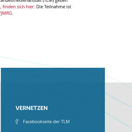
r Landesmedienanstalt (TLM) geben
 finden sich hier
. Die Teilnahme ist
e/JMRG
.
VERNETZEN
Facebookseite der TLM