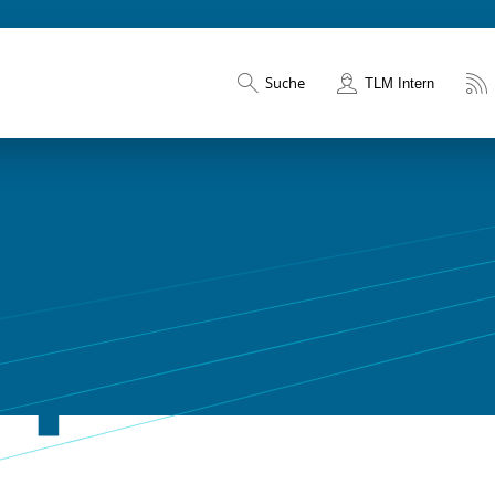
Suche
TLM Intern