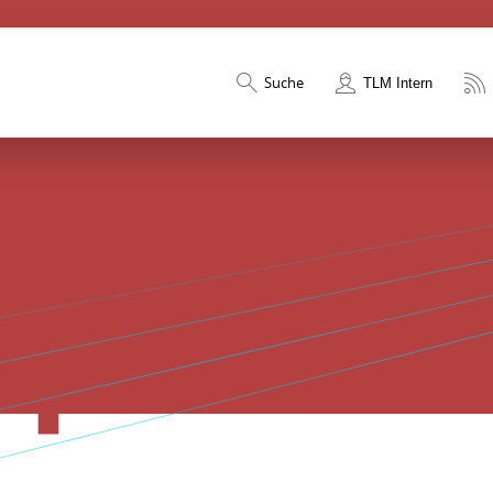
Suche
TLM Intern