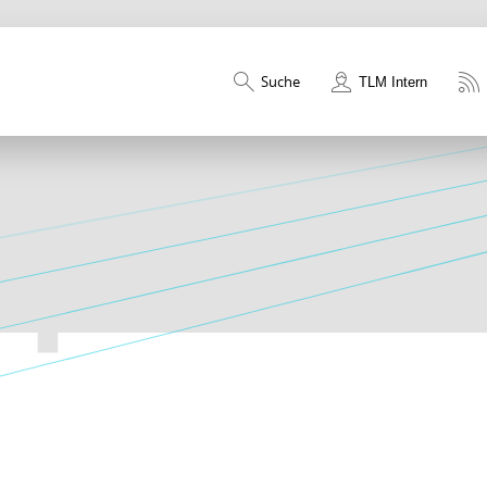
Suche
TLM Intern