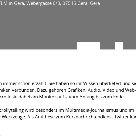
TLM in Gera, Webergasse 6/8, 07545 Gera, Gera
immer schon erzählt. Sie haben so ihr Wissen überliefert und sich
iken verbunden. Dazu gehören Grafiken, Audio, Video und Web-Pu
crollt sie dabei am Monitor auf – vom Anfang bis zum Ende.
Scrollytelling wird besonders im Multimedia-Journalismus und im
e Werkzeuge. Als Antithese zum Kurznachrichtendienst Twitter ka