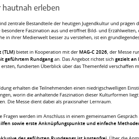
 hautnah erleben
ind zentrale Bestandteile der heutigen Jugendkultur und prägen d
 besondere Faszination aus und eröffnet Bild- und Erzählwelten,
e in ihrer Medienwelt besser zu verstehen, ist ein grundlegendes
t (TLM)
bietet in Kooperation mit der
MAG-C 2026
, der Messe r
it geführtem Rundgang
an. Das Angebot richtet sich
gezielt an
 ersten, fundierten Überblick über das Themenfeld verschaffen 
dung erhalten die Teilnehmenden einen niedrigschwelligen Einst
en, worin die anhaltende Faszination dieser Kulturformen liegt
en. Die Messe dient dabei als praxisnaher Lernraum.
e Fragen werden im Anschluss in einem gemeinsamen Gespräch au
lfen sowie erste Anknüpfungspunkte und einfache Methoden 
nklusive des geführten Rundgangs ist kostenfrei
. Über die An