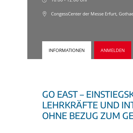
CongessCenter der Messe Erfurt, Gothae
INFORMATIONEN
ANMELDEN
GO EAST – EINSTIEG
LEHRKRÄFTE UND IN
OHNE BEZUG ZUM G