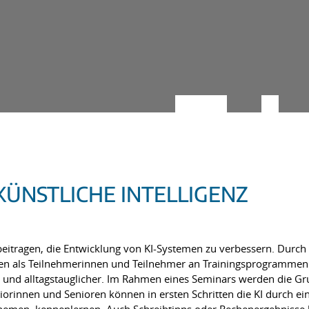
KÜNSTLICHE INTELLIGENZ
eitragen, die Entwicklung von KI-Systemen zu verbessern. Durch 
en als Teilnehmerinnen und Teilnehmer an Trainingsprogrammen o
er und alltagstauglicher. Im Rahmen eines Seminars werden die 
innen und Senioren können in ersten Schritten die KI durch einf
emen, kennenlernen. Auch Schreibtipps oder Rechenergebnisse k