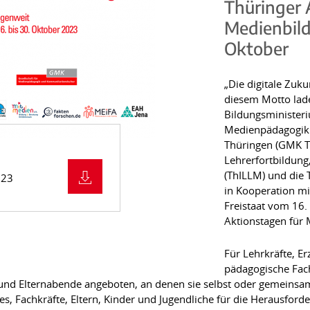
Thüringer 
Medienbild
Oktober
„Die digitale Zuk
diesem Motto lad
Bildungsministeri
Medienpädagogik
Thüringen (GMK Th
Lehrerfortbildun
(ThILLM) und die 
023
in Kooperation mi
Freistaat vom 16.
Aktionstagen für 
Für Lehrkräfte, Er
pädagogische Fach
und Elternabende angeboten, an denen sie selbst oder gemeinsa
es, Fachkräfte, Eltern, Kinder und Jugendliche für die Herausford