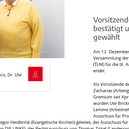
Vorsitzend
bestätigt
gewählt
Am 12. Dezember 2
Versammlung der 
(TLM) für die IX.
endet.
sco, Dr. Ute
Als Vorsitzende 
Zacharias (Arbeitg
Gremium seit April
wurden Ute Birckn
Lemme (Arbeitneh
Ausschuss für Pr
or Heidbrink (Evangelische Kirchen) geleitet, der Ausschuss f
n DIE LINKE), der Rechtsausschuss von Thomas Zirkel (Landessp