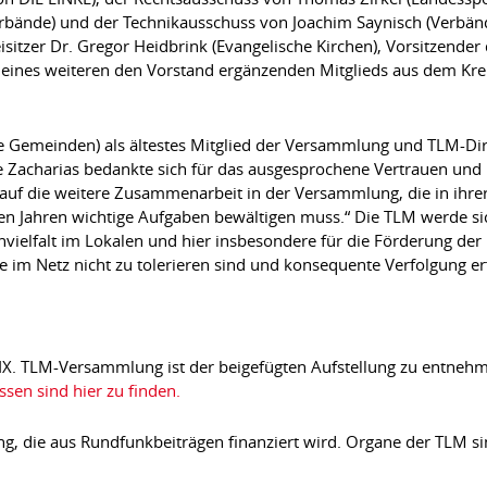
ände) und der Technikausschuss von Joachim Saynisch (Verbände
itzer Dr. Gregor Heidbrink (Evangelische Kirchen), Vorsitzende
 eines weiteren den Vorstand ergänzenden Mitglieds aus dem Krei
e Gemeinden) als ältestes Mitglied der Versammlung und TLM-Dire
 Zacharias bedankte sich für das ausgesprochene Vertrauen und k
ch auf die weitere Zusammenarbeit in der Versammlung, die in i
en Jahren wichtige Aufgaben bewältigen muss.“ Die TLM werde sic
nvielfalt im Lokalen und hier insbesondere für die Förderung d
ze im Netz nicht zu tolerieren sind und konsequente Verfolgung er
X. TLM-Versammlung ist der beigefügten Aufstellung zu entnehm
en sind hier zu finden.
ung, die aus Rundfunkbeiträgen finanziert wird. Organe der TLM s