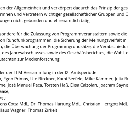
sen der Allgemeinheit und verkörpert dadurch das Prinzip der gese
terinnen und Vertretern wichtiger gesellschaftlicher Gruppen un
sungen nicht gebunden und ehrenamtlich tätig.
sondere für die Zulassung von Programmveranstaltern sowie die
on Rundfunkprogrammen, die Sicherung der Meinungsvielfalt in 
die Überwachung der Programmgrundsätze, die Verabschiedung 
 des Jahresabschlusses sowie des Geschäftsberichtes, die Wahl, 
utachten zur Medienforschung.
eder der TLM-Versammlung in der IX. Amtsperiode
amm, Egon Primas, Ute Birckner, Kathi Seefeld, Mike Kämmer, Julia R
, José Manuel Paca, Torsten Haß, Elisa Calzolari, Joachim Saynisc
Haase,
ng;
Jens Cotta MdL, Dr. Thomas Hartung MdL, Christian Herrgott MdL
 Klaus Wagner, Thomas Zirkel)