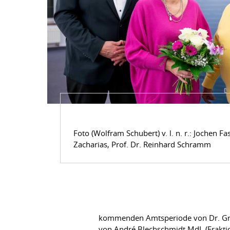
Foto (Wolfram Schubert) v. l. n. r.: Jochen Fa
Zacharias, Prof. Dr. Reinhard Schramm
kommenden Amtsperiode von Dr. Greg
von André Blechschmidt MdL (Fraktio