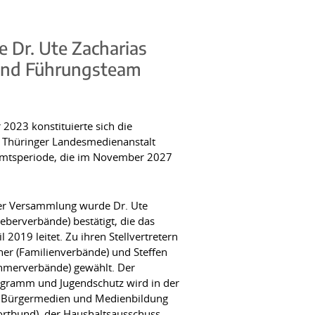
e Dr. Ute Zacharias
 und Führungsteam
023 konstituierte sich die
Thüringer Landesmedienanstalt
 Amtsperiode, die im November 2027
der Versammlung wurde Dr. Ute
eberverbände) bestätigt, die das
 2019 leitet. Zu ihren Stellvertretern
er (Familienverbände) und Steffen
merverbände) gewählt. Der
ogramm und Jugendschutz wird in der
ür Bürgermedien und Medienbildung
ortbund), der Haushaltsausschuss