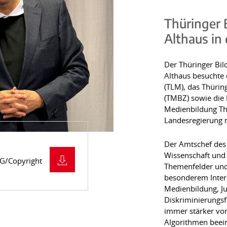
Thüringer 
Althaus in
Der Thüringer Bil
Althaus besuchte
(TLM), das Thüri
(TMBZ) sowie die 
Medienbildung Th
Landesregierung m
Der Amtschef des 
Wissenschaft und 
PG/Copyright
Themenfelder und
besonderem Inter
Medienbildung, J
Diskriminierungsfr
immer stärker vo
Algorithmen beein