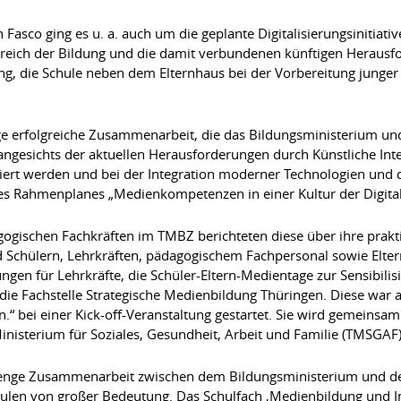
Fasco ging es u. a. auch um die geplante Digitalisierungsinitiati
reich der Bildung und die damit verbundenen künftigen Herausf
g, die Schule neben dem Elternhaus bei der Vorbereitung junger 
ige erfolgreiche Zusammenarbeit, die das Bildungsministerium un
angesichts der aktuellen Herausforderungen durch Künstliche Int
viert werden und bei der Integration moderner Technologien und 
s Rahmenplanes „Medienkompetenzen in einer Kultur der Digitali
gischen Fachkräften im TMBZ berichteten diese über ihre prak
nd Schülern, Lehrkräften, pädagogischem Fachpersonal sowie Elt
en für Lehrkräfte, die Schüler-Eltern-Medientage zur Sensibilis
 die Fachstelle Strategische Medienbildung Thüringen. Diese war
.“ bei einer Kick-off-Veranstaltung gestartet. Sie wird gemeinsam
isterium für Soziales, Gesundheit, Arbeit und Familie (TMSGAF
e enge Zusammenarbeit zwischen dem Bildungsministerium und der
len von großer Bedeutung. Das Schulfach ,Medienbildung und Infor