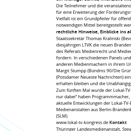
Die Teilnehmer und die veranstalte
für eine Erweiterung der Förderungs
Vielfalt ist ein Grundpfeiler für öffe
notwendigen Mittel bereitgestellt we
rechtliche Hinweise, Einblicke in
Staatssekretär Thomas Kralinski (Be
diesjährigen LTVK die neuen Brandenb
des Referats Medienrecht und Medienpo
fordern. In verschiedenen Panels un
anderen Medienmachern in ihrem Umf
Margit Stumpp (Bündnis 90/Die Grüne
(Potsdamer Neueste Nachrichten) ein
erhalten bleiben und die Unabhängigke
Zum fünften Mal wurde der Lokal-TV-K
nur dabei“ haben Programmmacher, Ve
aktuelle Entwicklungen der Lokal-TV-
Medienanstalten aus Berlin-Brande
(SLM).
www.lokal-tv-kongress.de
Kontakt
Thüringer Landesmedienanstalt, Stei