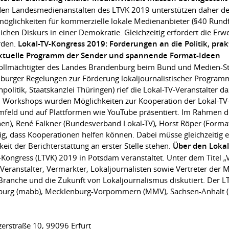
nden Landesmedienanstalten des LTVK 2019 unterstützen daher d
möglichkeiten für kommerzielle lokale Medienanbieter (§40 Rundf
ntlichen Diskurs in einer Demokratie. Gleichzeitig erfordert die Er
rden.
Lokal-TV-Kongress 2019: Forderungen an die Politik, pra
s aktuelle Programm der Sender und spannende Format-Ideen
vollmächtigter des Landes Brandenburg beim Bund und Medien-Sta
urger Regelungen zur Förderung lokaljournalistischer Programmin
litik, Staatskanzlei Thüringen) rief die Lokal-TV-Veranstalter da
d Workshops wurden Möglichkeiten zur Kooperation der Lokal-TV
eld und auf Plattformen wie YouTube präsentiert. Im Rahmen de
n), René Falkner (Bundesverband Lokal-TV), Horst Röper (Formatt
ig, dass Kooperationen helfen können. Dabei müsse gleichzeitig 
it der Berichterstattung an erster Stelle stehen.
Über den Lokal
ongress (LTVK) 2019 in Potsdam veranstaltet. Unter dem Titel „Ve
ranstalter, Vermarkter, Lokaljournalisten sowie Vertreter der M
Branche und die Zukunft von Lokaljournalismus diskutiert. Der LT
nburg (mabb), Mecklenburg-Vorpommern (MMV), Sachsen-Anhalt (
gerstraße 10, 99096 Erfurt