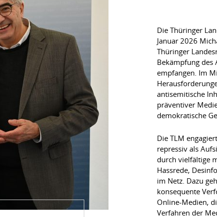
Die Thüringer La
Januar 2026 Micha
Thüringer Landesr
Bekämpfung des A
empfangen. Im Mit
Herausforderunge
antisemitische In
präventiver Medie
demokratische Ges
Die TLM engagiert
repressiv als Auf
durch vielfältig
Hassrede, Desinfo
im Netz. Dazu ge
konsequente Verf
Online-Medien, di
Verfahren der Me