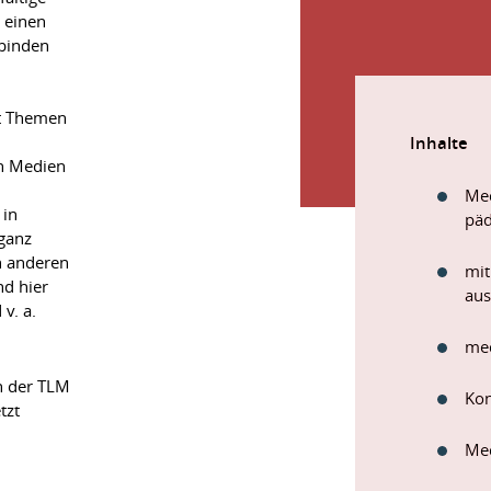
 einen
ubinden
it Themen
Inhalte
en Medien
Med
 in
päd
ganz
n anderen
mit
nd hier
aus
v. a.
med
n der TLM
Kon
tzt
Med