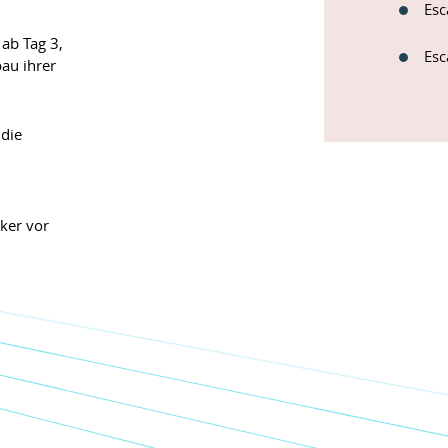
Esc
ab Tag 3,
Esc
au ihrer
die
ker vor